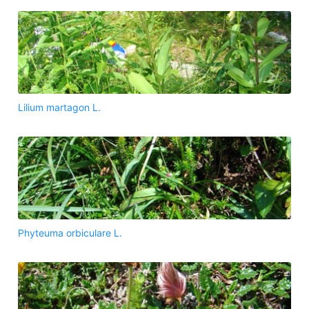
Lilium martagon L.
Phyteuma orbiculare L.