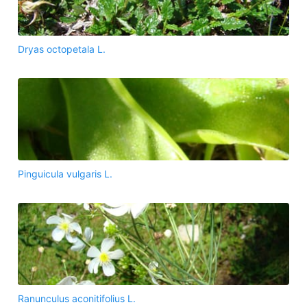
Dryas octopetala L.
Pinguicula vulgaris L.
Ranunculus aconitifolius L.