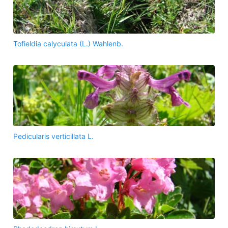
Tofieldia calyculata (L.) Wahlenb.
Pedicularis verticillata L.