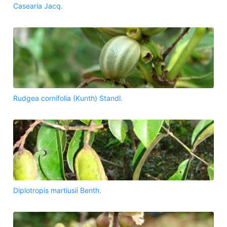
Casearia Jacq.
Rudgea cornifolia (Kunth) Standl.
Diplotropis martiusii Benth.