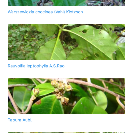
Warszewiczia coccinea (Vahl) Klotzsch
Rauvolfia leptophylla A.S.Rao
Tapura Aubl.