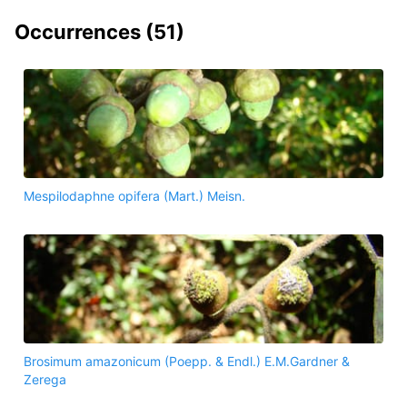
Occurrences (
51
)
Mespilodaphne opifera (Mart.) Meisn.
Brosimum amazonicum (Poepp. & Endl.) E.M.Gardner &
Zerega