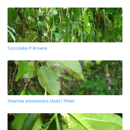
Coccoloba P.Browne
Swartzia arborescens (Aubl.) Pittier