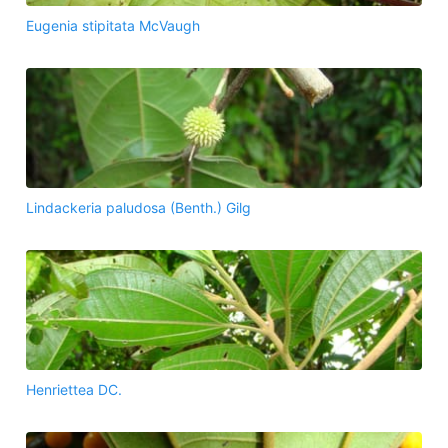
Eugenia stipitata McVaugh
Lindackeria paludosa (Benth.) Gilg
Henriettea DC.