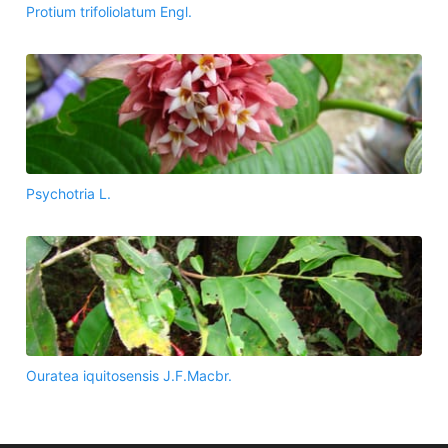
Protium trifoliolatum Engl.
Psychotria L.
Ouratea iquitosensis J.F.Macbr.