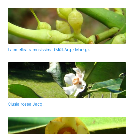
Lacmellea ramosissima (Müll.Arg.) Markgr.
Clusia rosea Jacq.