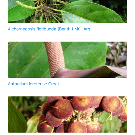
Alchorneopsis floribunda (Benth.) Müll.Arg.
Anthurium loretense Croat