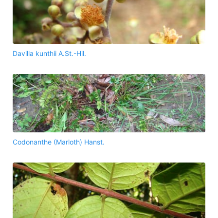
Davilla kunthii A.St.-Hil.
Codonanthe (Marloth) Hanst.