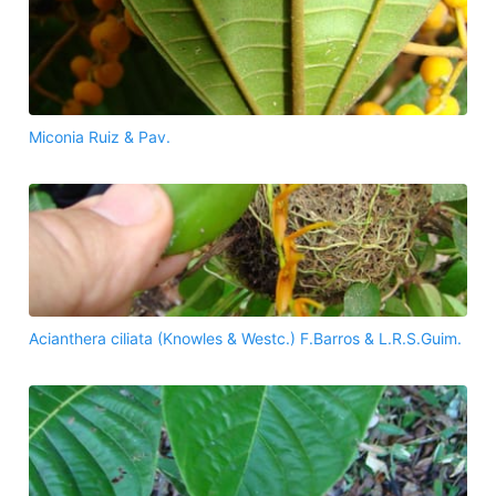
Miconia Ruiz & Pav.
Acianthera ciliata (Knowles & Westc.) F.Barros & L.R.S.Guim.