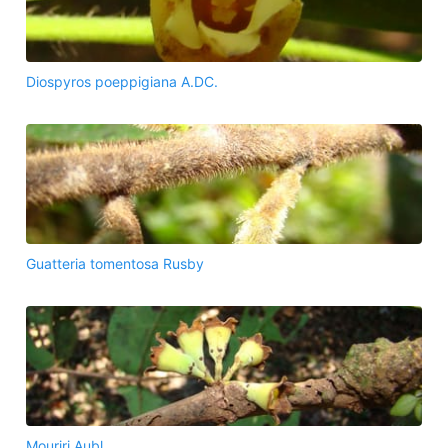
Diospyros poeppigiana A.DC.
Guatteria tomentosa Rusby
Mouriri Aubl.