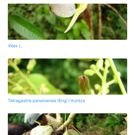
Vitex L.
Tetragastris panamensis (Engl.) Kuntze