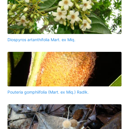
Diospyros artanthifolia Mart. ex Miq.
Pouteria gomphiifolia (Mart. ex Miq.) Radlk.