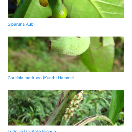
Siparuna Aubl.
Garcinia madruno (Kunth) Hammel
Ludovia lancifolia Brongn.