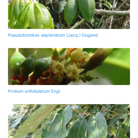
Pseudobombax septenatum (Jacq.) Dugand
Protium unifoliolatum Engl.