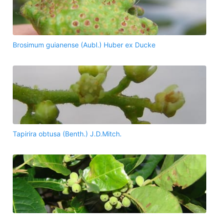
Brosimum guianense (Aubl.) Huber ex Ducke
Tapirira obtusa (Benth.) J.D.Mitch.