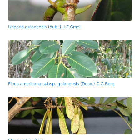
Uncaria guianensis (Aubl.) J.F.Gmel.
Ficus americana subsp. guianensis (Desv.) C.C.Berg