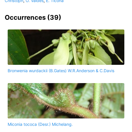
Christoph
,
O. Valdes
,
E. Ticona
Occurrences (
39
)
Bronwenia wurdackii (B.Gates) W.R.Anderson & C.Davis
Miconia tococa (Desr.) Michelang.