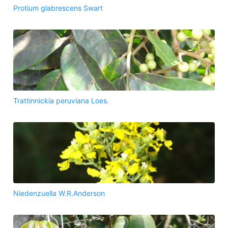
Protium glabrescens Swart
Trattinnickia peruviana Loes.
Niedenzuella W.R.Anderson