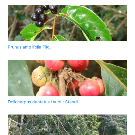
Prunus amplifolia Pilg.
Doliocarpus dentatus (Aubl.) Standl.