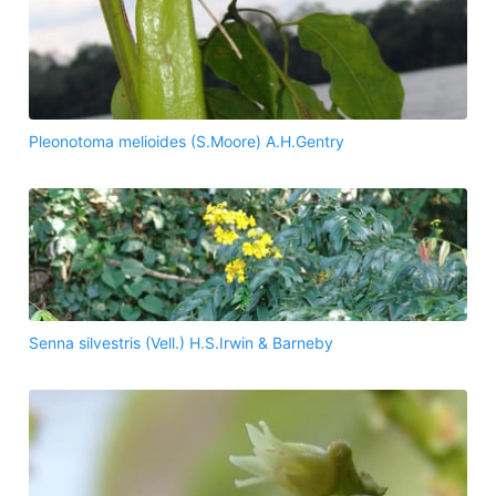
Pleonotoma melioides (S.Moore) A.H.Gentry
Senna silvestris (Vell.) H.S.Irwin & Barneby