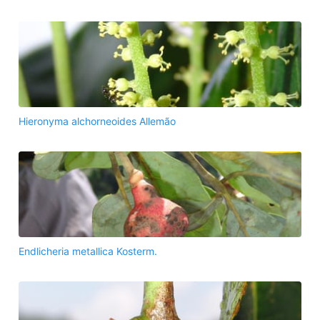
Hieronyma alchorneoides Allemão
Endlicheria metallica Kosterm.