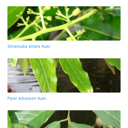
Simarouba amara Aubl.
Piper arboreum Aubl.