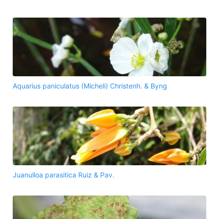
Aquarius paniculatus (Micheli) Christenh. & Byng
Juanulloa parasitica Ruiz & Pav.