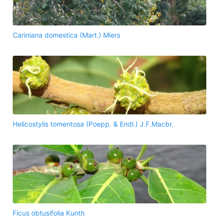
Cariniana domestica (Mart.) Miers
Helicostylis tomentosa (Poepp. & Endl.) J.F.Macbr.
Ficus obtusifolia Kunth