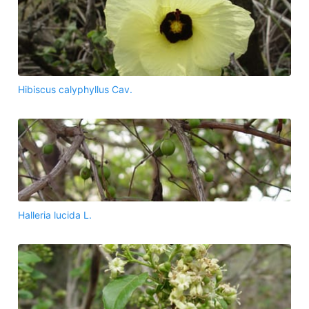
Hibiscus calyphyllus Cav.
Halleria lucida L.