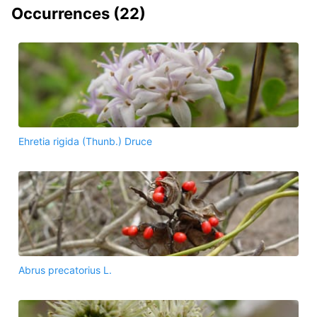
Occurrences (
22
)
Ehretia rigida (Thunb.) Druce
Abrus precatorius L.