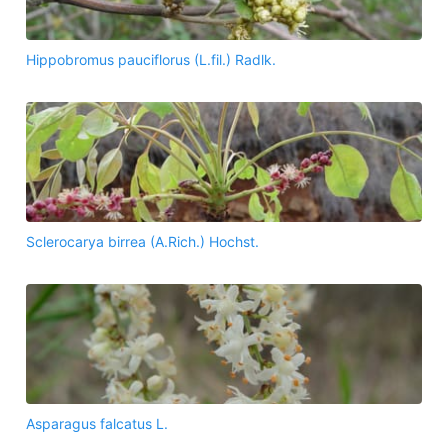
Hippobromus pauciflorus (L.fil.) Radlk.
Sclerocarya birrea (A.Rich.) Hochst.
Asparagus falcatus L.