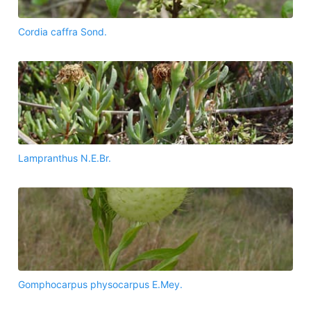
Cordia caffra Sond.
Lampranthus N.E.Br.
Gomphocarpus physocarpus E.Mey.