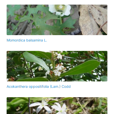
Momordica balsamina L.
Acokanthera oppositifolia (Lam.) Codd