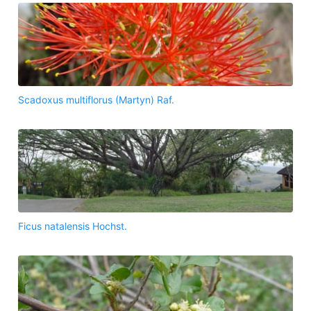
Scadoxus multiflorus (Martyn) Raf.
Ficus natalensis Hochst.