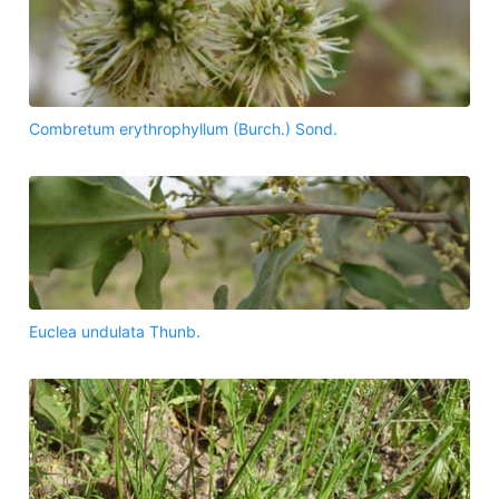
Combretum erythrophyllum (Burch.) Sond.
Euclea undulata Thunb.