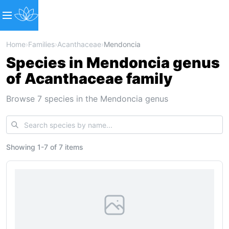
Home
›
Families
›
Acanthaceae
›
Mendoncia
Species in Mendoncia genus
of Acanthaceae family
Browse 7 species in the Mendoncia genus
Showing
1
-
7
of
7 items