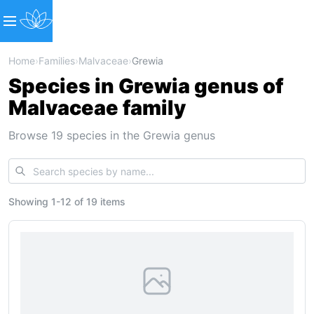
Home
›
Families
›
Malvaceae
›
Grewia
Species in Grewia genus of
Malvaceae family
Browse 19 species in the Grewia genus
Showing
1
-
12
of
19 items