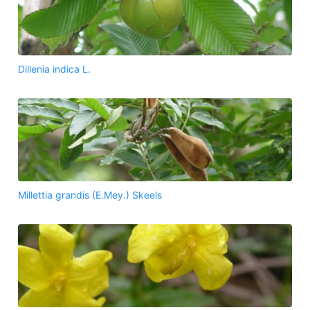
Dillenia indica L.
Millettia grandis (E.Mey.) Skeels