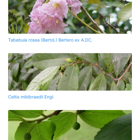
Tabebuia rosea (Bertol.) Bertero ex A.DC.
Celtis mildbraedii Engl.