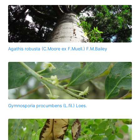
Agathis robusta (C.Moore ex F.Muell.) F.M.Bailey
Gymnosporia procumbens (L.fil.) Loes.