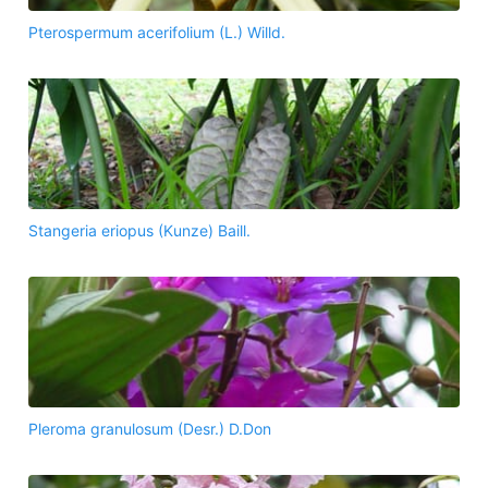
Pterospermum acerifolium (L.) Willd.
Stangeria eriopus (Kunze) Baill.
Pleroma granulosum (Desr.) D.Don