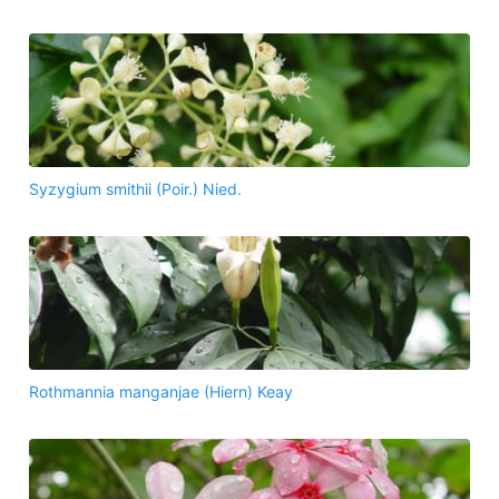
Syzygium smithii (Poir.) Nied.
Rothmannia manganjae (Hiern) Keay