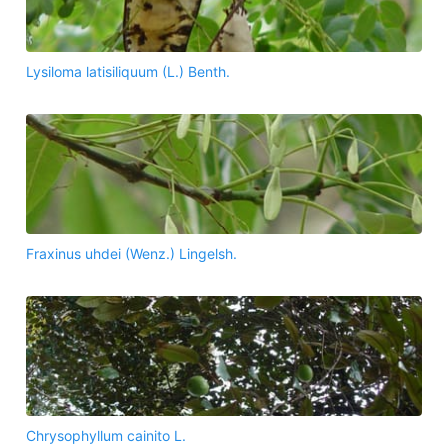
Lysiloma latisiliquum (L.) Benth.
Fraxinus uhdei (Wenz.) Lingelsh.
Chrysophyllum cainito L.