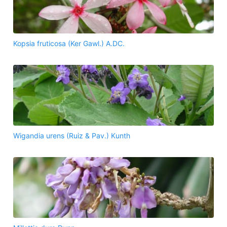
Kopsia fruticosa (Ker Gawl.) A.DC.
Wigandia urens (Ruiz & Pav.) Kunth