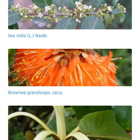
Ilex mitis (L.) Radlk.
Brownea grandiceps Jacq.