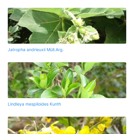
Jatropha andrieuxii Müll.Arg.
Lindleya mespiloides Kunth