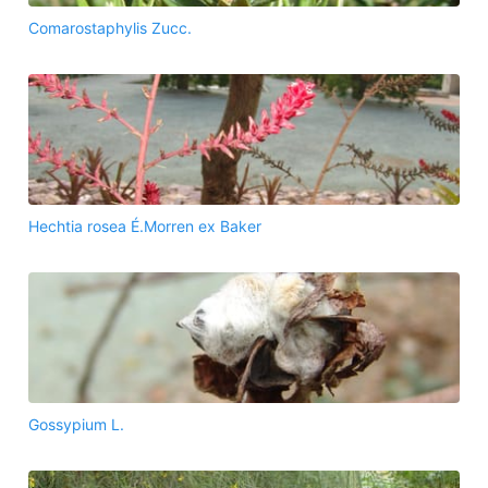
Comarostaphylis Zucc.
Hechtia rosea É.Morren ex Baker
Gossypium L.