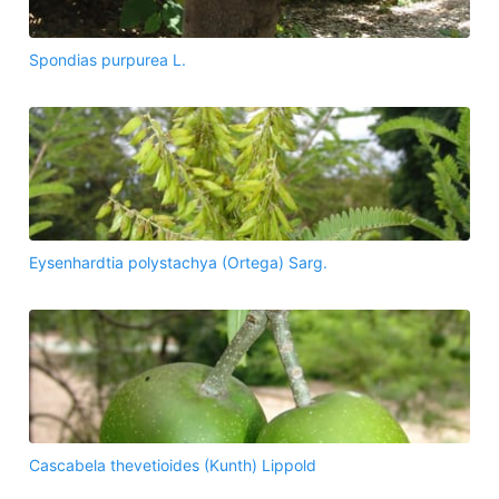
Spondias purpurea L.
Eysenhardtia polystachya (Ortega) Sarg.
Cascabela thevetioides (Kunth) Lippold