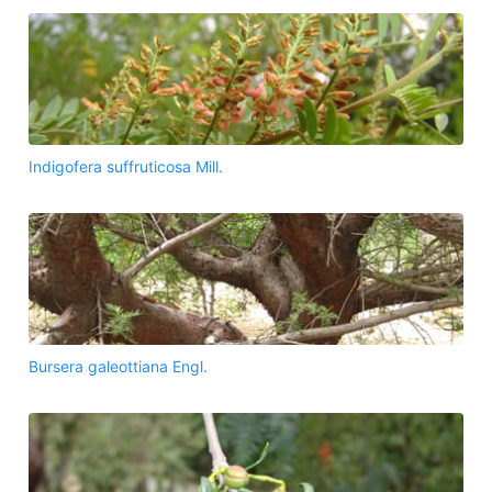
Indigofera suffruticosa Mill.
Bursera galeottiana Engl.