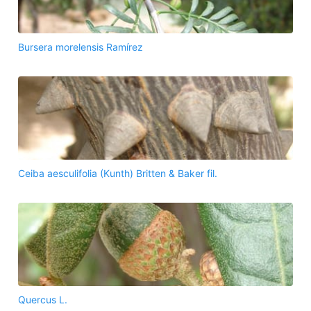
Bursera morelensis Ramírez
Ceiba aesculifolia (Kunth) Britten & Baker fil.
Quercus L.