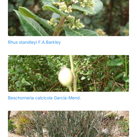
Rhus standleyi F.A.Barkley
Beschorneria calcicola García-Mend.