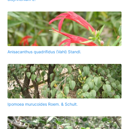
Anisacanthus quadrifidus (Vahl) Standl.
Ipomoea murucoides Roem. & Schult.