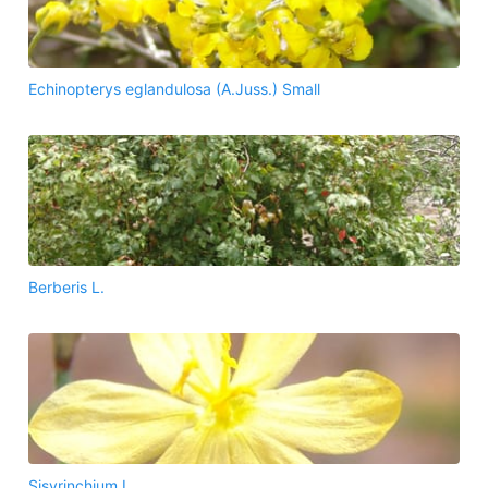
Echinopterys eglandulosa (A.Juss.) Small
Berberis L.
Sisyrinchium L.