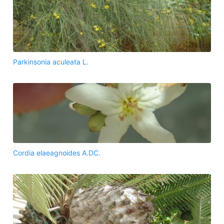
Parkinsonia aculeata L.
Cordia elaeagnoides A.DC.