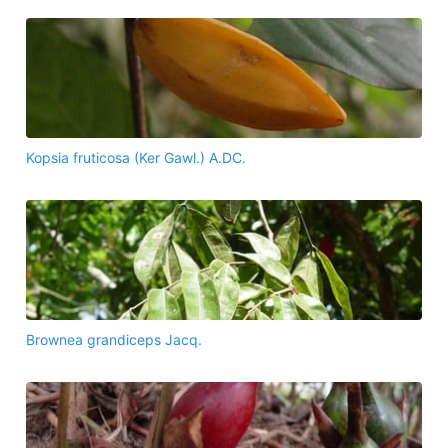
Kopsia fruticosa (Ker Gawl.) A.DC.
Brownea grandiceps Jacq.