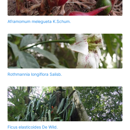
Aframomum melegueta K.Schum.
Rothmannia longiflora Salisb.
Ficus elasticoides De Wild.