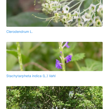
Clerodendrum L.
Stachytarpheta indica (L.) Vahl