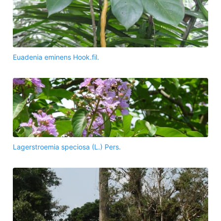
Euadenia eminens Hook.fil.
Lagerstroemia speciosa (L.) Pers.