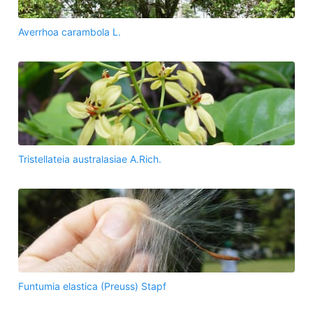
Averrhoa carambola L.
Tristellateia australasiae A.Rich.
Funtumia elastica (Preuss) Stapf