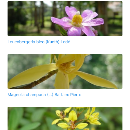
Leuenbergeria bleo (Kunth) Lodé
Magnolia champaca (L.) Baill. ex Pierre