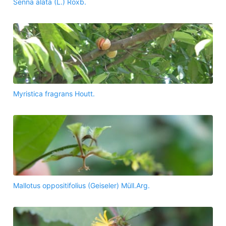
Senna alata (L.) Roxb.
Myristica fragrans Houtt.
Mallotus oppositifolius (Geiseler) Müll.Arg.